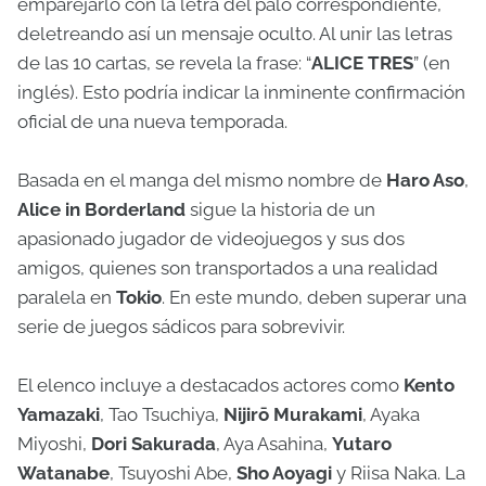
emparejarlo con la letra del palo correspondiente,
deletreando así un mensaje oculto. Al unir las letras
de las 10 cartas, se revela la frase: “
ALICE TRES
” (en
inglés). Esto podría indicar la inminente confirmación
oficial de una nueva temporada.
Basada en el manga del mismo nombre de
Haro Aso
,
Alice in Borderland
sigue la historia de un
apasionado jugador de videojuegos y sus dos
amigos, quienes son transportados a una realidad
paralela en
Tokio
. En este mundo, deben superar una
serie de juegos sádicos para sobrevivir.
El elenco incluye a destacados actores como
Kento
Yamazaki
, Tao Tsuchiya,
Nijirō Murakami
, Ayaka
Miyoshi,
Dori Sakurada
, Aya Asahina,
Yutaro
Watanabe
, Tsuyoshi Abe,
Sho Aoyagi
y Riisa Naka. La