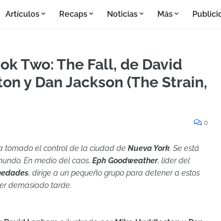
Artículos
Recaps
Noticias
Más
Publici
ook Two: The Fall, de David
on y Dan Jackson (The Strain,
0
ha tomado el control de la ciudad de
Nueva York
. Se está
 mundo. En medio del caos,
Eph Goodweather
, líder del
rmedades
, dirige a un pequeño grupo para detener a estos
ser demasiado tarde.