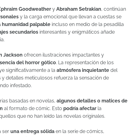
Ephraim Goodweather
y
Abraham Setrakian
, continúan
rsonales
y la carga emocional que llevan a cuestas se
 humanidad palpable
incluso en medio de la pesadilla
ajes secundarios
interesantes y enigmáticos añade
ia.
n Jackson
ofrecen ilustraciones impactantes y
sencia del horror gótico
. La representación de los
e significativamente a la
atmósfera inquietante
del
s
y detalles meticulosos refuerza la sensación de
do infestado.
rias basadas en novelas,
algunos detalles o matices de
ón
al formato de cómic. Esto
podría afectar
la
uellos que no han leído las novelas originales.
a ser
una entrega sólida
en la serie de cómics,