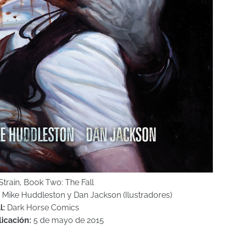
train, Book Two: The Fall
, Mike Huddleston y Dan Jackson (Ilustradores)
l:
Dark Horse Comics
icación:
5 de mayo de 2015