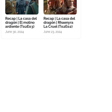
Recap | La casa del
Recap | La casa del
dragón | El molino
dragón | Rhaenyra
ardiente (T02E03)
La Cruel (T02E02)
June 30, 2024
June 23, 2024