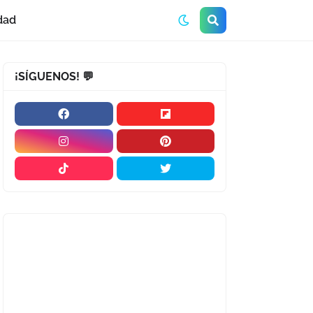
dad
¡SÍGUENOS! 💬