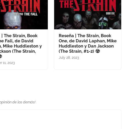
| The Strain, Book
Reseña | The Strain, Book
e Fall, de David
One, de David Laphan, Mike
, Mike Huddleston y
Huddleston y Dan Jackson
kson (The Strain,
(The Strain, #1-2) 🧟

July 28, 2023
 11, 2023
 opinión de los demás!