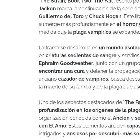
“
The Strain, Book Two: The Fall
”, escrito p
Jackon
marca la continuación de la serie d
Guillermo del Toro
y
Chuck Hogan
. Este l
sumerge más profundamente en
el horror
medida que la
plaga vampírica
se expande.
La trama se desarrolla en
un mundo asolado
en
criaturas sedientas de sangre
y servile
Ephraim Goodweather
, junto con un grupo
encontrar una cura
y detener la propagació
anciano
cazador de vampiros
, busca dese
la muerte de su familia y de la plaga que a
Uno de los aspectos destacados de “
The Fa
profundización en los orígenes de la plag
organización conocida como el
Ancién
y
se
con El Amo
. Estos elementos añaden
capas
intrigados y
ansiosos por descubrir más s