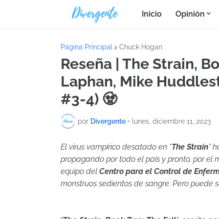
Inicio
Opinión
Página Principal
Chuck Hogan
Reseña | The Strain, B
Laphan, Mike Huddlest
#3-4) 🧟
por
Divergente
•
lunes, diciembre 11, 2023
El virus vampírico desatado en “
The Strain
” 
propagando por todo el país y pronto, por el
equipo del
Centro para el Control de Enfe
monstruos sedientos de sangre. Pero puede 