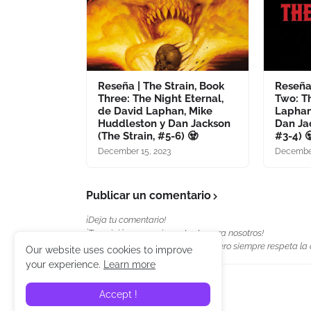
Reseña | The Strain, Book
Reseña 
Three: The Night Eternal,
Two: Th
de David Laphan, Mike
Laphan
Huddleston y Dan Jackson
Dan Jac
(The Strain, #5-6) 🧟
#3-4) 
December 15, 2023
December
Publicar un comentario
¡Deja tu comentario!
¡Tu opinión es muy importante para nosotros!
¡Exprésate con toda la libertad, pero siempre respeta la
Our website uses cookies to improve
your experience.
Learn more
Accept !