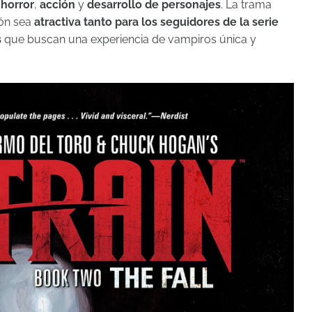
e
horror
,
acción
y
desarrollo de personajes
. La trama
ión sea
atractiva tanto para los seguidores de la serie
s
que buscan una experiencia de vampiros única y