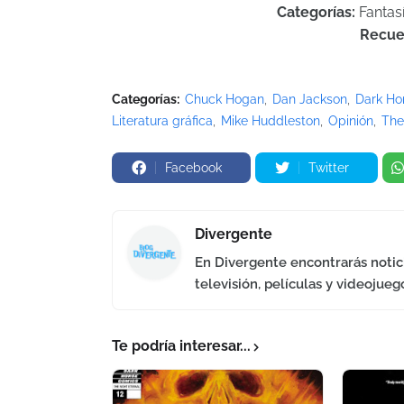
Categorías:
Fantasí
Recue
Categorías:
Chuck Hogan
Dan Jackson
Dark Ho
Literatura gráfica
Mike Huddleston
Opinión
The
Facebook
Twitter
Divergente
En Divergente encontrarás notici
televisión, películas y videojueg
Te podría interesar...