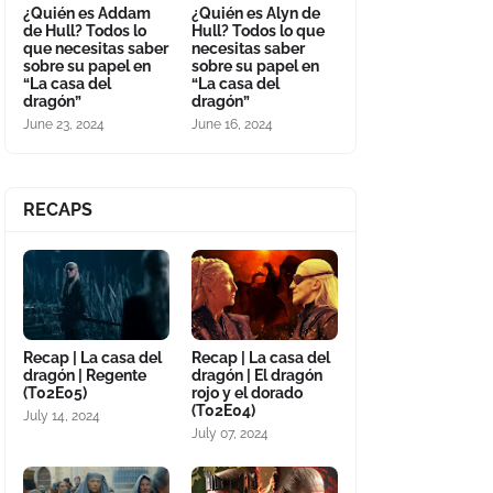
¿Quién es Addam
¿Quién es Alyn de
de Hull? Todos lo
Hull? Todos lo que
que necesitas saber
necesitas saber
sobre su papel en
sobre su papel en
“La casa del
“La casa del
dragón”
dragón”
June 23, 2024
June 16, 2024
RECAPS
Recap | La casa del
Recap | La casa del
dragón | Regente
dragón | El dragón
(T02E05)
rojo y el dorado
(T02E04)
July 14, 2024
July 07, 2024