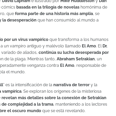
or
David Lapham
e ilustrado por
Mike Huddleston
y
Dan
e cómics
basada en la trilogía de novelas
homónima de
ibro, que
forma parte de una historia más amplia
, se
 y la desesperación
que han consumido al mundo a
 por un virus vampírico
que transforma a los humanos
s a un vampiro antiguo y malévolo llamado
El Amo
. El
Dr.
 variado de aliados,
continúa su lucha desesperada por
n de la plaga. Mientras tanto,
Abraham Setrakian
, un
speradamente venganza contra
El Amo
, responsable de
sola el mundo.
ll
” es la intensificación de la
narrativa de terror
y la
a vampírica
. Se exploran los orígenes de la misteriosa
 revelan más detalles sobre la conexión de Setrakian
 de complejidad a la trama
, manteniendo a los lectores
obre el oscuro mundo
que se está revelando.