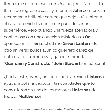
llegado a su fin… o eso cree. Una tragedia familiar lo
llama de regreso a casa, y mientras
John
comienza a
recuperar la brillante carrera que dejó atrás, intenta
abrazar una vida tranquila después de ser un
superhéroe. Pero cuando una fuerza aterradora y
contagiosa con una conexión misteriosa a
Oa
aparece en la
Tierra
, el último
Green Lantern
de
otro universo busca al único guerrero capaz de
enfrentar esta amenaza y ganar: el inmortal
“
Guardián y Constructor
”
John Stewart
¡en persona!
¿Podrá este joven y brillante, pero atrevido
Linterna
ayudar a John a descubrir las cualidades que lo
convirtieron en uno de los mejores
Linternas
de
todo el
Multiverso
?
“
La película de acción y ciencia ficción más épica de