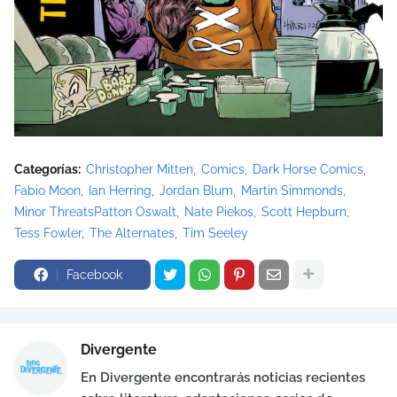
Categorías:
Christopher Mitten
Comics
Dark Horse Comics
Fabio Moon
Ian Herring
Jordan Blum
Martin Simmonds
Minor ThreatsPatton Oswalt
Nate Piekos
Scott Hepburn
Tess Fowler
The Alternates
Tim Seeley
Facebook
Divergente
En Divergente encontrarás noticias recientes