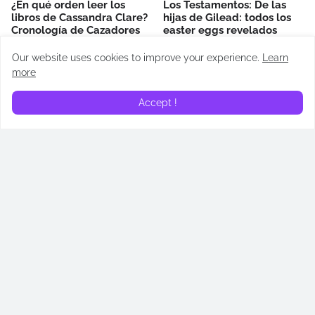
¿En qué orden leer los
Los Testamentos: De las
libros de Cassandra Clare?
hijas de Gilead: todos los
Cronología de Cazadores
easter eggs revelados
de Sombras
April 14, 2026
Our website uses cookies to improve your experience.
Learn
May 02, 2026
more
Accept !
¿Quién es Addam de Hull?
¿Quién es Alyn de Hull?
Todos lo que necesitas
Todos lo que necesitas
saber sobre su papel en
saber sobre su papel en
“La casa del dragón”
“La casa del dragón”
June 23, 2024
June 16, 2024
RECAPS